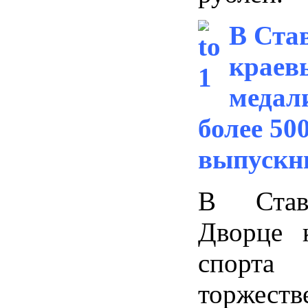
В Ста
краев
медал
более 50
выпускн
В Ставр
Дворце 
спорт
торжеств