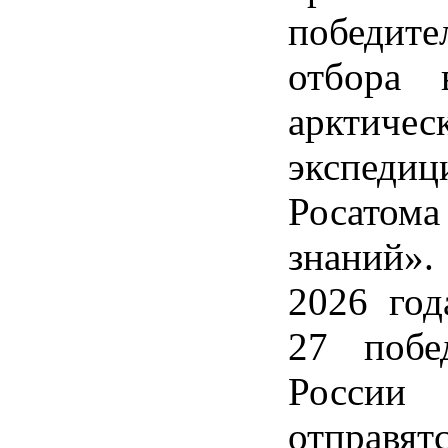
победите
отбора 
арктичес
экспеди
Росатом
знаний».
2026 год
27 побе
Росс
отпра