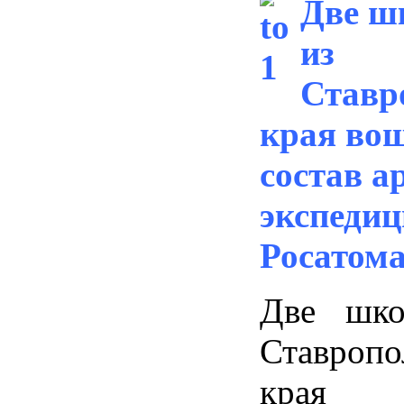
Две ш
из
Ставр
края во
состав а
экспеди
Росатом
Две шко
Ставропо
края