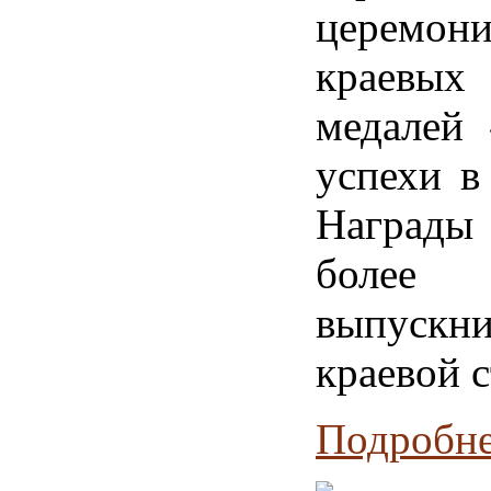
церемони
краевы
медалей 
успехи в
Награды
боле
выпускни
краевой 
Подробнее