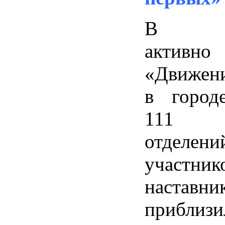
В Ста
активно 
«Движени
в город
111 п
отделени
участ
наставни
приблиз