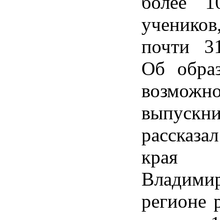
более 1
ученико
почти 31
Об образ
возможн
выпускни
рассказа
края 
Влади
регионе 