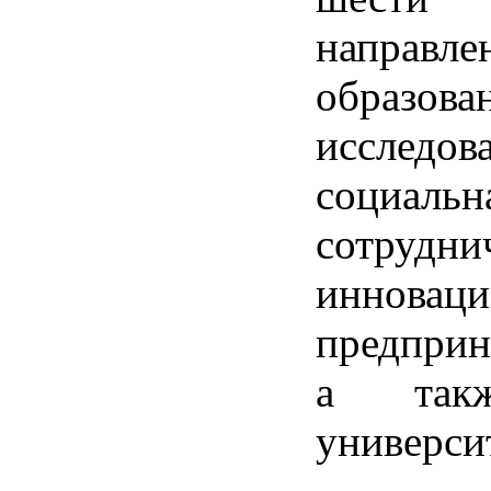
направле
образова
исследов
социаль
сотрудни
инно
предприн
а так
универси