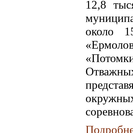
12,8 тыс
муници
около 1
«Ермол
«Потомк
Отважны
представ
окружны
соревнов
Подробнее