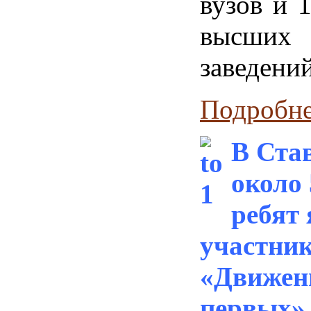
вузов и 
высших
заведений
Подробнее
В Ста
около
ребят
участни
«Движен
первых»