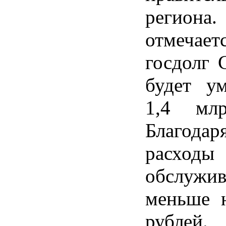
регион
отмеча
госдолг 
будет у
1,4 млр
Благод
расход
обслужив
меньше 
рублей.