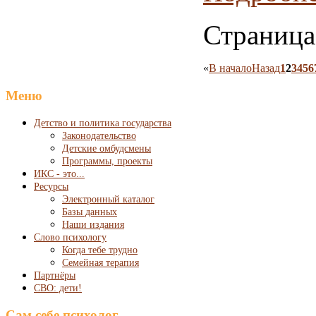
Страница
«
В начало
Назад
1
2
3
4
5
6
Меню
Детство и политика государства
Законодательство
Детские омбудсмены
Программы, проекты
ИКС - это...
Ресурсы
Электронный каталог
Базы данных
Наши издания
Слово психологу
Когда тебе трудно
Семейная терапия
Партнёры
СВО: дети!
Сам себе психолог