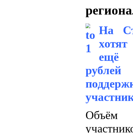
регион
На Ст
хотят
ещё 
рубл
поддерж
участни
Объём 
участни