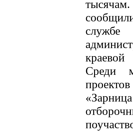
тысячам
сообщил
службе
админист
краевой
Среди м
проект
«Зарниц
отбороч
поучаств