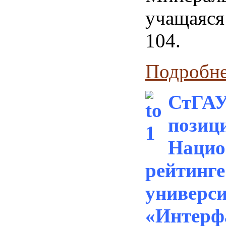
учащаяс
104.
Подробнее
СтГАУ
позиц
Нацио
рейтинге
универси
«Интерф