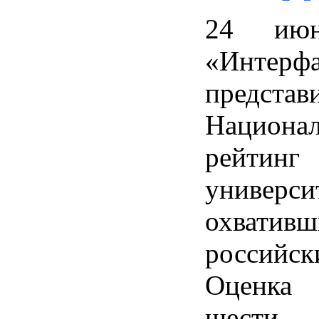
24 июн
«Интерфа
предста
Национа
рейтинг
универси
охвати
российс
Оценка 
шести