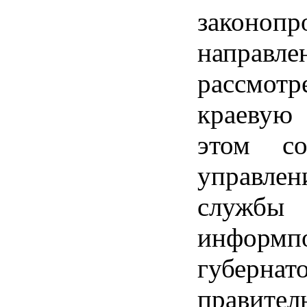
законопр
напра
рассмо
краевую
этом с
управле
слу
информп
губер
правител