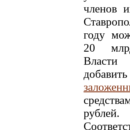
членов и
Ставропо
году мож
20 млр
Власт
добав
заложен
средства
рублей.
Соответ