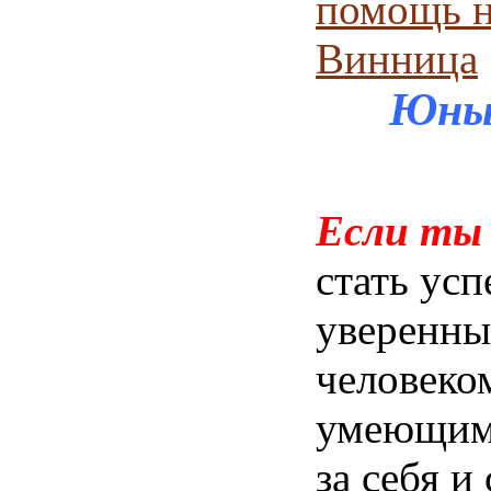
помощь н
Винница
Юный
Если
ты 
стать ус
уверенн
человеко
умеющим
за себя 