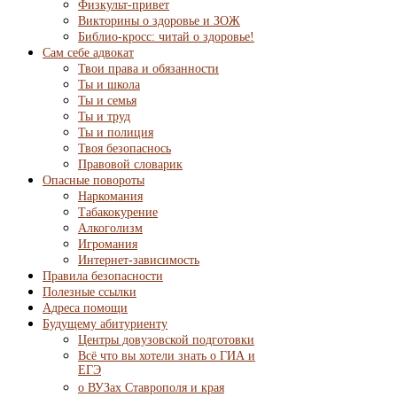
Физкульт-привет
Викторины о здоровье и ЗОЖ
Библио-кросс: читай о здоровье!
Сам себе адвокат
Твои права и обязанности
Ты и школа
Ты и семья
Ты и труд
Ты и полиция
Твоя безопаснось
Правовой словарик
Опасные повороты
Наркомания
Табакокурение
Алкоголизм
Игромания
Интернет-зависимость
Правила безопасности
Полезные ссылки
Адреса помощи
Будущему абитуриенту
Центры довузовской подготовки
Всё что вы хотели знать о ГИА и
ЕГЭ
о ВУЗах Ставрополя и края