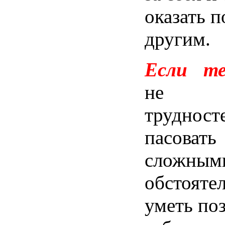
оказать 
другим.
Если т
не б
трудно
пасова
сложным
обстояте
уметь по