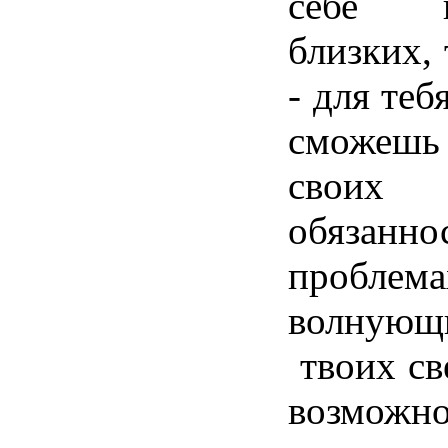
себе 
близких,
- для теб
сможешь
своих 
обязан
проблема
волнующ
твоих св
возмож