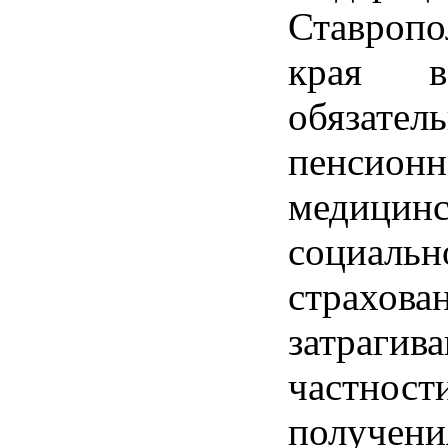
Ставропо
края в
обязател
пенсионн
медици
социальн
страхова
затраги
частност
получени