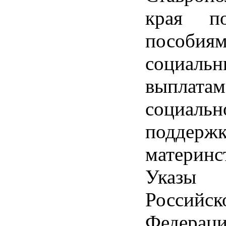
края п
пособиям
социаль
выпл
социальн
поддержк
материнс
Указы П
Российск
Федер