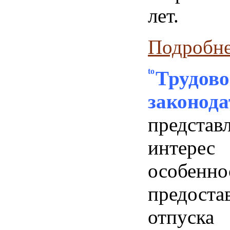
лет.
Подробнее
Трудово
законода
представ
инте
особенно
предоста
отпу