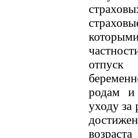
страховы
страхов
кото
частност
отпу
береме
родам и
уходу за
дости
возраст