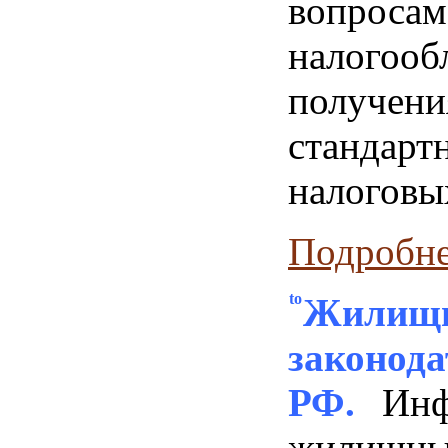
вопросам
налогоо
получени
стандарт
налоговы
Подробнее
Жилищ
законода
РФ.
И
н
жилищн