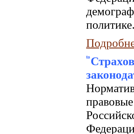
демограф
политике
Подробнее
Страхов
законода
Норматив
право
Российск
Феде