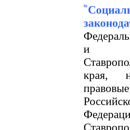
Социал
законода
Федераль
и з
Ставропо
края, н
право
Российск
Феде
Ставропо