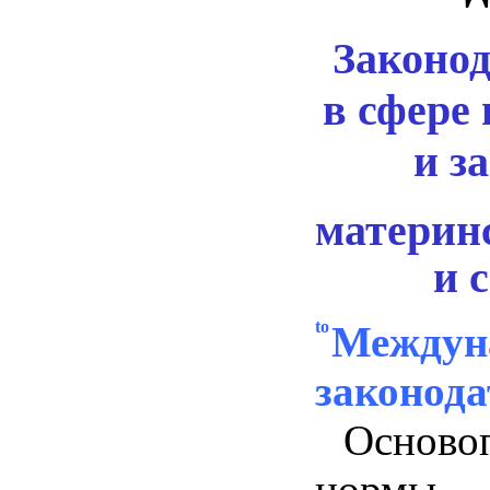
Законод
в сфере
и з
материн
и 
Междун
законода
Основоп
нормы