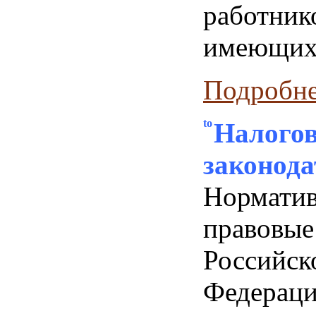
работник
имеющих 
Подробнее
Налогов
законода
Норматив
право
Российск
Федер