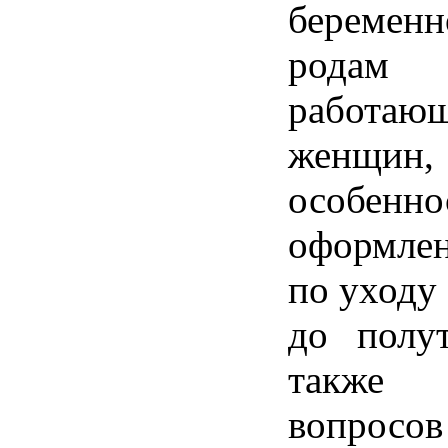
береме
рода
работаю
женщин,
особенно
оформлен
по уходу
до полут
также
вопро