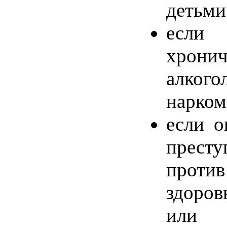
детьми
ес
хронич
алко
нарком
если о
престу
проти
здоро
или 