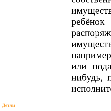
имуще
ребёнок
распоряж
имуществ
наприме
или пода
нибудь, 
исполнитс
Детям