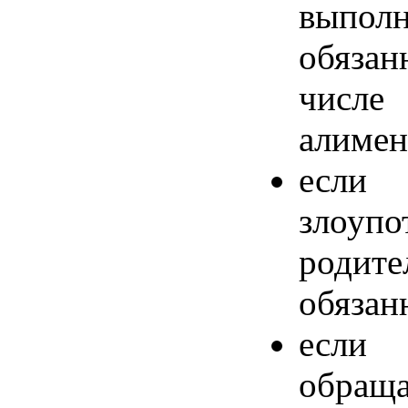
выпол
обязан
числ
алимен
если
злоупо
родите
обязан
если
обра