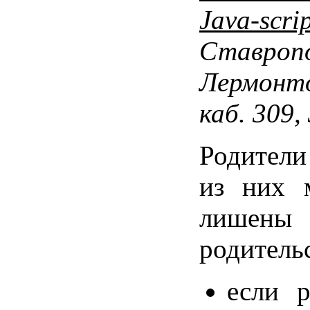
Java-scri
Ставропо
Лермонто
каб. 309,
Родител
из них 
лишены
родитель
если р