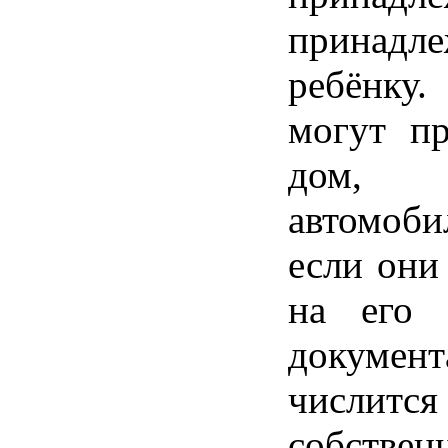
принадле
ребёнку
могут пр
дом, к
автомоб
если они
на его
докум
числится
собствен