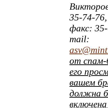
Викторов
35-74-76,
факс: 35-
mail:
asv@mintr
от
спам-
его
прос
вашем
бр
должна
включен