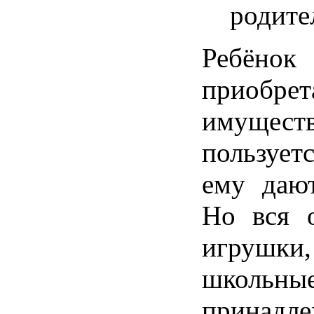
родите
Ребё
приобрет
имуще
пользует
ему дают
Но вся о
игрушки
школьны
принадле