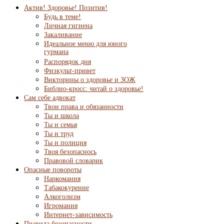
Актив! Здоровье! Позитив!
Будь в теме!
Личная гигиена
Закаливание
Идеальное меню для юного
гурмана
Распорядок дня
Физкульт-привет
Викторины о здоровье и ЗОЖ
Библио-кросс: читай о здоровье!
Сам себе адвокат
Твои права и обязанности
Ты и школа
Ты и семья
Ты и труд
Ты и полиция
Твоя безопаснось
Правовой словарик
Опасные повороты
Наркомания
Табакокурение
Алкоголизм
Игромания
Интернет-зависимость
Правила безопасности